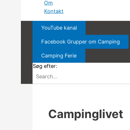
Om
Kontakt
YouTube kanal
Facebook Grupper om Camping
Camping Ferie
Søg efter:
Campinglivet