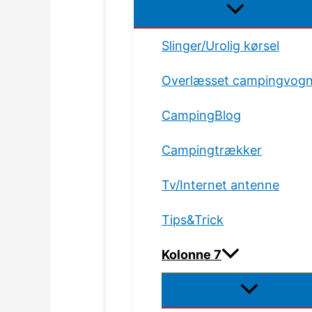
Slinger/Urolig kørsel
Overlæsset campingvog
CampingBlog
Campingtrækker
Tv/Internet antenne
Tips&Trick
Kolonne 7