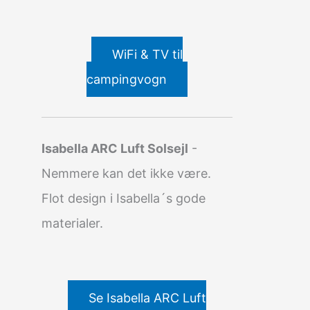
WiFi & TV til
campingvogn
Isabella ARC Luft Solsejl
-
Nemmere kan det ikke være.
Flot design i Isabella´s gode
materialer.
Se Isabella ARC Luft