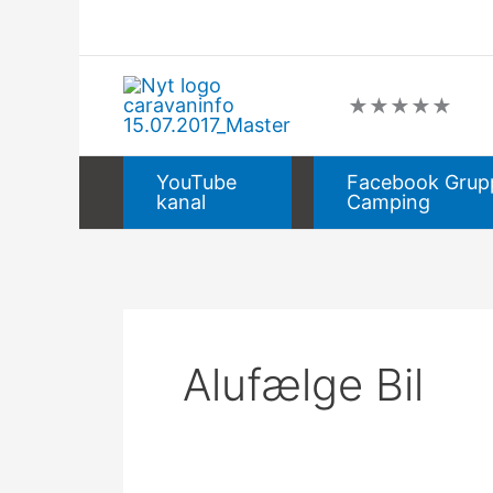
Gå
Søg
til
efter:
indholdet
★
★
★
★
★
YouTube
Facebook Grup
kanal
Camping
Alufælge Bil