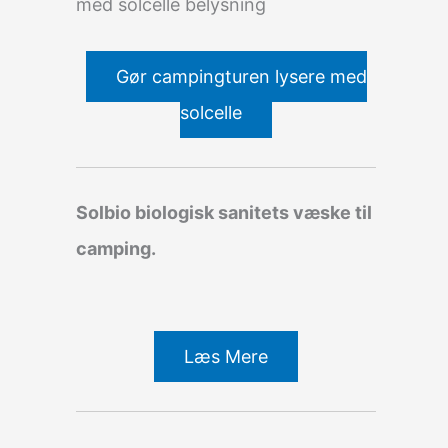
med solcelle belysning
Gør campingturen lysere med
solcelle
Solbio biologisk sanitets væske til
camping.
Læs Mere