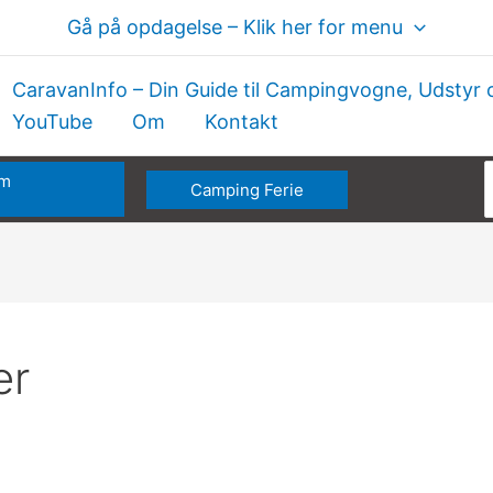
Gå på opdagelse – Klik her for menu
CaravanInfo – Din Guide til Campingvogne, Udstyr 
YouTube
Om
Kontakt
om
Camping Ferie
e
er
Akrylglaspolering
“Ridsefjerner