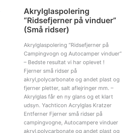
på
vinduer”
Akrylglaspolering
(Små
“Ridsefjerner på vinduer”
ridser)
(Små ridser)
Akrylglaspolering “Ridsefjerner på
Campingvogn og Autocamper vinduer”
– Bedste resultat vi har oplevet !
Fjerner små ridser på
akryl,polycarbonate og andet plast og
fjerner pletter, salt aflejringer mm. –
Akrylglas får en ny glans og et klart
udsyn. Yachticon Acrylglas Kratzer
Entferner Fjerner små ridser på
campingvogne, Autocampere vinduer
akryl,polycarbonate og andet plast og