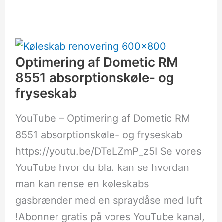
Optimering
af
Dometic
RM
Optimering af Dometic RM
8551
8551 absorptionskøle- og
absorptionskøle-
og
fryseskab
fryseskab
YouTube – Optimering af Dometic RM
8551 absorptionskøle- og fryseskab
https://youtu.be/DTeLZmP_z5I Se vores
YouTube hvor du bla. kan se hvordan
man kan rense en køleskabs
gasbrænder med en spraydåse med luft
!Abonner gratis på vores YouTube kanal,