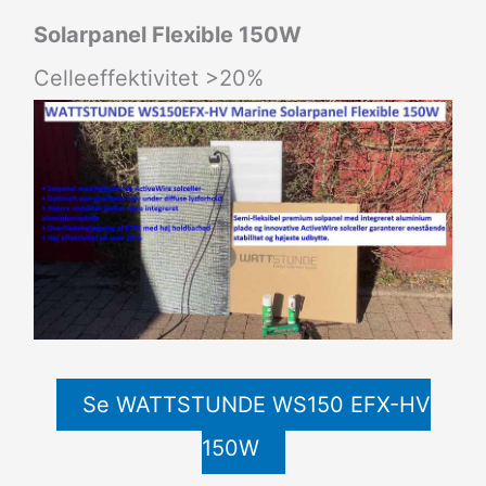
Solarpanel Flexible 150W
Celleeffektivitet >20%
Se WATTSTUNDE WS150 EFX-HV
150W