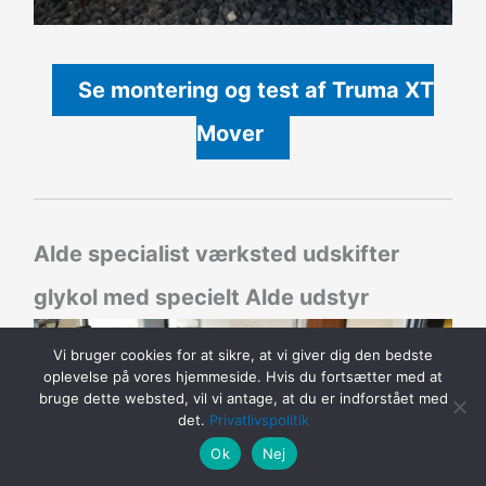
Se montering og test af Truma XT
Mover
Alde specialist værksted udskifter
glykol med specielt Alde udstyr
Vi bruger cookies for at sikre, at vi giver dig den bedste
oplevelse på vores hjemmeside. Hvis du fortsætter med at
bruge dette websted, vil vi antage, at du er indforstået med
det.
Privatlivspolitik
Ok
Nej