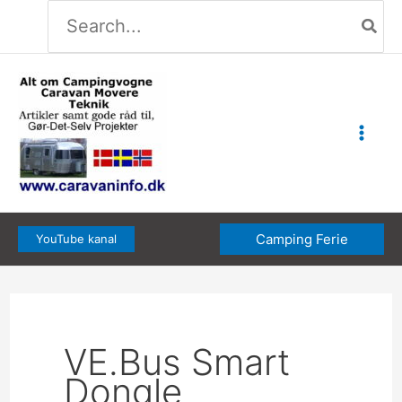
Søg
Gå
efter:
til
indholdet
Camping Ferie
YouTube kanal
VE.Bus Smart
Dongle