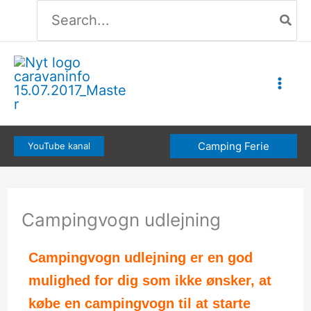
Søg
Gå
efter:
til
indholdet
Camping Ferie
YouTube kanal
Campingvogn udlejning
Campingvogn udlejning er en god
mulighed for dig som ikke ønsker, at
købe en campingvogn til at starte