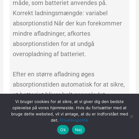
måde, som batteriet anvendes på.
Korrekt ladningsmængde: variabel
absorptionstid Når der kun forekommer
mindre afladninger, afkortes
absorptionstiden for at undgå
overopladning af batteriet.
Efter en større afladning øges
absorptionstiden automatisk for at sikre,
at batteriet bliver helt genopladet.
Vi bruger cookies for at sikre, at vi giver dig den bedste
Mindre vedligeholdelse og ældning når
oplevelse på vores hjemmeside. Hvis du fortsætter med at
bruge dette websted, vil vi antage, at du er indforstået med
batteriet ikke er i brug: lagringsindstilling
det.
Privatlivspolitik
Efter absorptionsperioden går Blue
Ok
Nej
Smart IP67 batteriopladeren over til