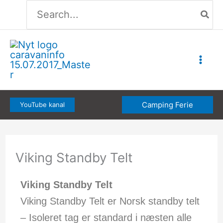
Søg
Gå
efter:
til
indholdet
Camping Ferie
YouTube kanal
Viking Standby Telt
Viking Standby Telt
Viking Standby Telt er Norsk standby telt
– Isoleret tag er standard i næsten alle