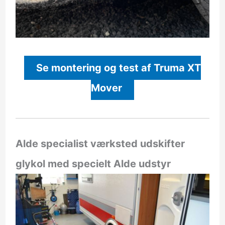
Se montering og test af Truma XT
Mover
Alde specialist værksted udskifter
glykol med specielt Alde udstyr