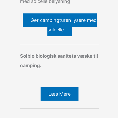
med solcelle belysning
Gør campingturen lysere med
solcelle
Solbio biologisk sanitets væske til
camping.
Læs Mere