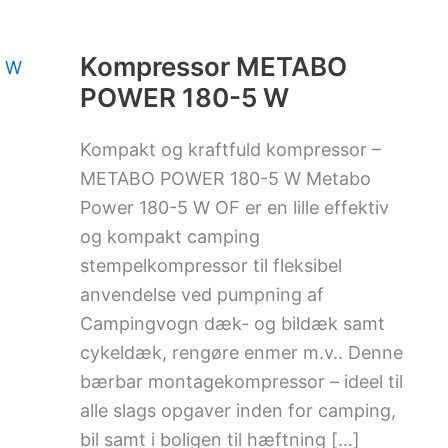
Kompressor
METABO
POWER
180-
Kompressor METABO
5
POWER 180-5 W
W
Kompakt og kraftfuld kompressor –
METABO POWER 180-5 W Metabo
Power 180-5 W OF er en lille effektiv
og kompakt camping
stempelkompressor til fleksibel
anvendelse ved pumpning af
Campingvogn dæk- og bildæk samt
cykeldæk, rengøre enmer m.v.. Denne
bærbar montagekompressor – ideel til
alle slags opgaver inden for camping,
bil samt i boligen til hæftning […]