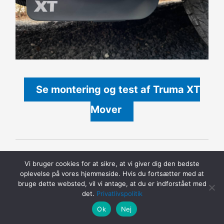
Se montering og test af Truma XT
Mover
Alde specialist værksted udskifter
Vi bruger cookies for at sikre, at vi giver dig den bedste
oplevelse på vores hjemmeside. Hvis du fortsætter med at
glykol med specielt Alde udstyr
bruge dette websted, vil vi antage, at du er indforstået med
det.
Privatlivspolitik
Ok
Nej