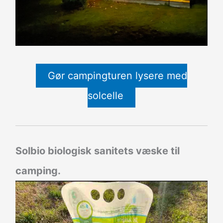
Gør campingturen lysere med
solcelle
Solbio biologisk sanitets væske til
camping.