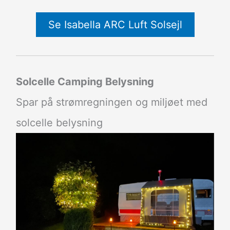
Se Isabella ARC Luft Solsejl
Solcelle Camping Belysning
Spar på strømregningen og miljøet med
solcelle belysning