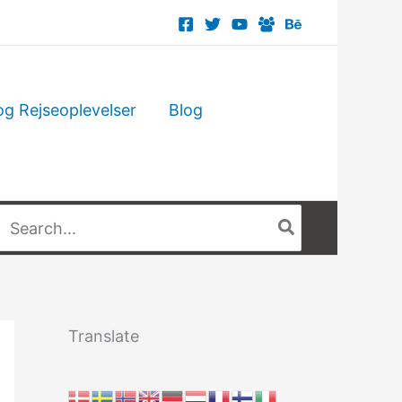
og Rejseoplevelser
Blog
Søg
fter:
Translate