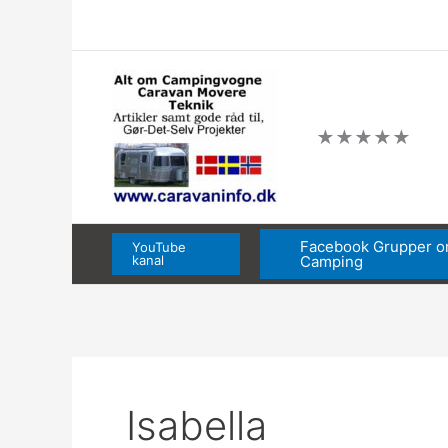
Gå
til
indholdet
★
★
★
★
★
Facebook Grupper 
YouTube
kanal
Camping
Isabella