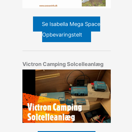
Se Isabella Mega Space
Opbevaringstelt
Victron Camping Solcelleanlæg