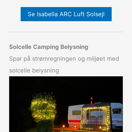
Se Isabella ARC Luft Solsejl
Solcelle Camping Belysning
Spar på strømregningen og miljøet med
solcelle belysning