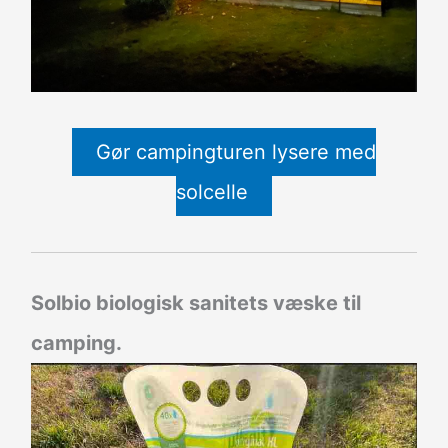
Gør campingturen lysere med
solcelle
Solbio biologisk sanitets væske til
camping.