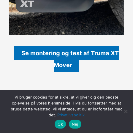
Se montering og test af Truma XT
Mover
Alde specialist værksted udskifter
Vi bruger cookies for at sikre, at vi giver dig den bedste
oplevelse på vores hjemmeside. Hvis du fortsætter med at
glykol med specielt Alde udstyr
bruge dette websted, vil vi antage, at du er indforstået med
det.
Privatlivspolitik
Ok
Nej