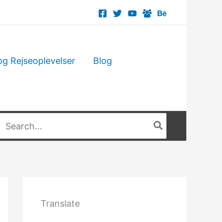
og Rejseoplevelser
Blog
Søg
fter:
Translate