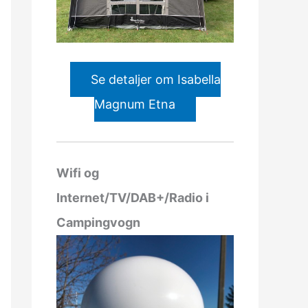
Se detaljer om Isabella
Magnum Etna
Wifi og
Internet/TV/DAB+/Radio i
Campingvogn