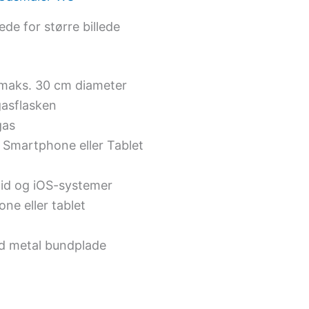
lede for større billede
d maks. 30 cm diameter
gasflasken
gas
 Smartphone eller Tablet
id og iOS-systemer
ne eller tablet
ed metal bundplade