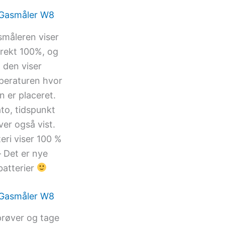
måleren viser
rekt 100%, og
den viser
peraturen hvor
n er placeret.
to, tidspunkt
iver også vist.
eri viser 100 %
– Det er nye
batterier
prøver og tage