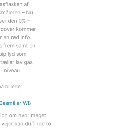
asflasken af
småleren – Nu
iser den 0% –
udover kommer
r en rød info.
s frem samt en
bip lyd som
tæller lav gas
niveau.
å billede:
tion om hvor meget
 vejer kan du finde to