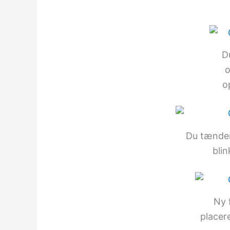
D
o
o
Du tænde
blin
Ny 
placer