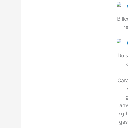
Bill
re
Du s
k
Cara
g
anv
kg h
gas