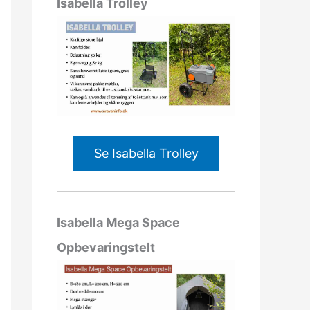
Isabella Trolley
Se Isabella Trolley
Isabella Mega Space
Opbevaringstelt