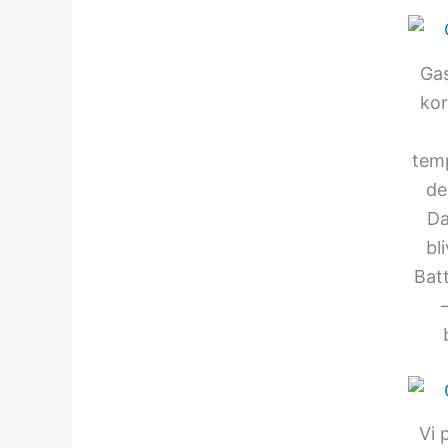
Gas
kor
tem
de
Da
bl
Batt
Vi 