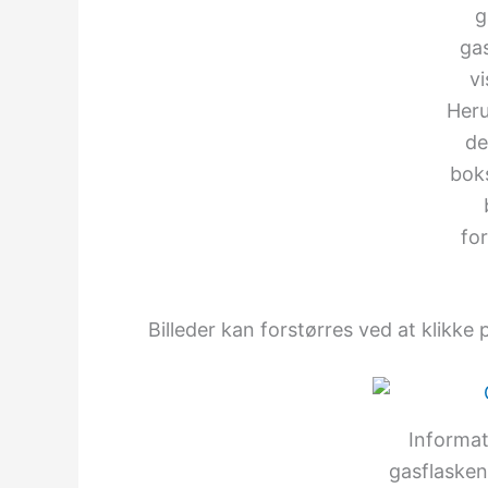
g
ga
v
Her
de
bok
for
Billeder kan forstørres ved at klikke p
Informa
gasflasken