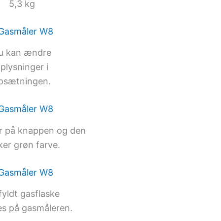
5,3 kg
u kan ændre
plysninger i
psætningen.
r på knappen og den
ker grøn farve.
fyldt gasflaske
es på gasmåleren.