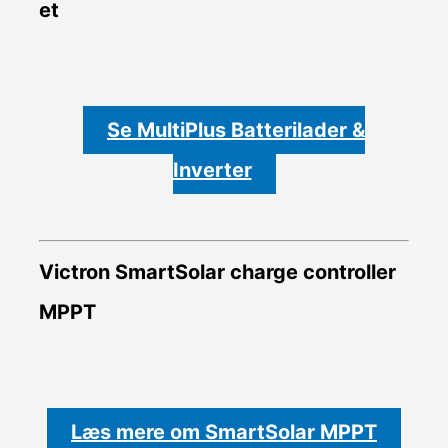
et
Se MultiPlus Batterilader &
Inverter
Victron SmartSolar charge controller
MPPT
Læs mere om SmartSolar MPPT