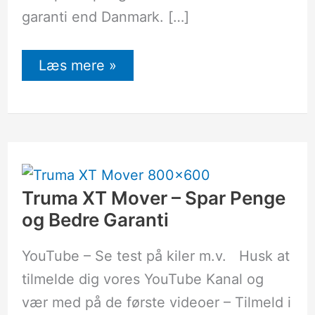
garanti end Danmark. […]
Læs mere »
Truma
XT
Mover
–
Truma XT Mover – ‎Spar Penge
‎Spar
og Bedre Garanti
Penge
og
Bedre
YouTube – Se test på kiler m.v. Husk at
Garanti
tilmelde dig vores YouTube Kanal og
vær med på de første videoer – Tilmeld i