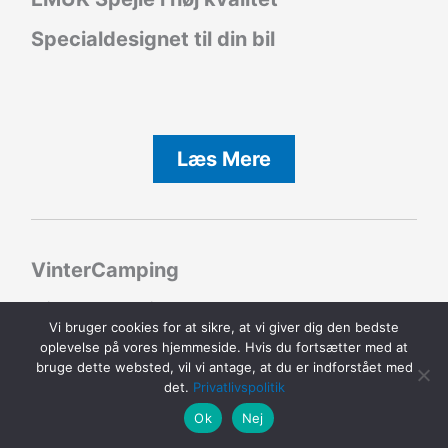
Specialdesignet til din bil
Læs Mere
VinterCamping
VinterCamping - Nyd endnu en smuk
Vi bruger cookies for at sikre, at vi giver dig den bedste
årstid !
oplevelse på vores hjemmeside. Hvis du fortsætter med at
bruge dette websted, vil vi antage, at du er indforstået med
det.
Privatlivspolitik
Ok
Nej
Læs Mere