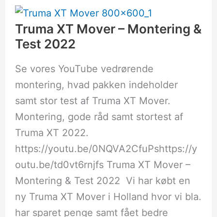
XT
Mover
–
Truma XT Mover – Montering &
Montering
Test 2022
&
Test
2022
Se vores YouTube vedrørende
montering, hvad pakken indeholder
samt stor test af Truma XT Mover.
Montering, gode råd samt stortest af
Truma XT 2022.
https://youtu.be/0NQVA2CfuPshttps://y
outu.be/td0vt6rnjfs Truma XT Mover –
Montering & Test 2022 Vi har købt en
ny Truma XT Mover i Holland hvor vi bla.
har sparet penge samt fået bedre