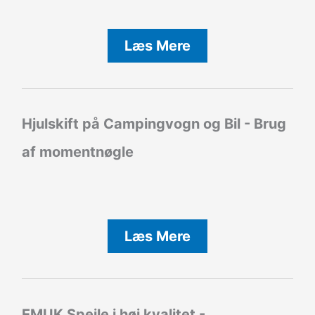
Læs Mere
Hjulskift på Campingvogn og Bil - Brug
af momentnøgle
Læs Mere
EMUK Spejle i høj kvalitet -