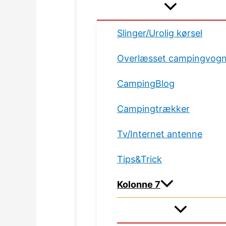
Slinger/Urolig kørsel
Overlæsset campingvog
CampingBlog
Campingtrækker
Tv/Internet antenne
Tips&Trick
Kolonne 7