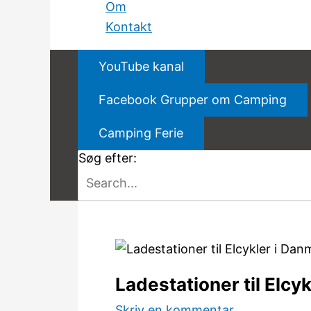
Om
Kontakt
YouTube kanal
Facebook Grupper om Camping
Camping Ferie
Søg efter:
Ladestationer til Elcy
Skriv en kommentar