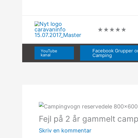
Gå
til
indholdet
★
★
★
★
★
Facebook Grupper 
YouTube
kanal
Camping
Fejl på 2 år gammelt ca
Skriv en kommentar