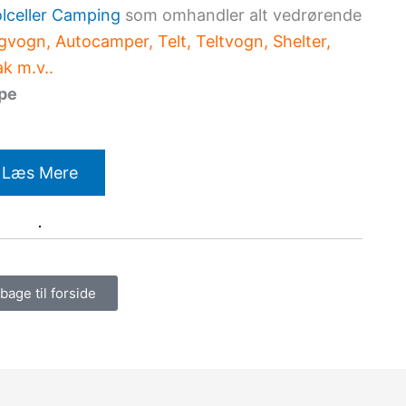
lceller Camping
som omhandler alt vedrørende
vogn, Autocamper, Telt, Teltvogn, Shelter,
k m.v..
ppe
Læs Mere
lbage til forside