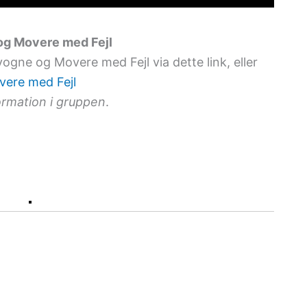
g Movere med Fejl
gne og Movere med Fejl via dette link, eller
ere med Fejl
ormation i gruppen
.