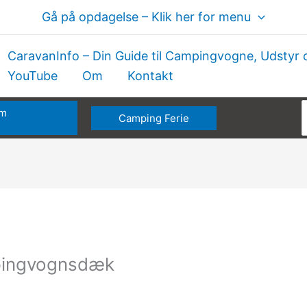
Gå på opdagelse – Klik her for menu
CaravanInfo – Din Guide til Campingvogne, Udstyr 
YouTube
Om
Kontakt
om
Camping Ferie
e
mpingvognsdæk