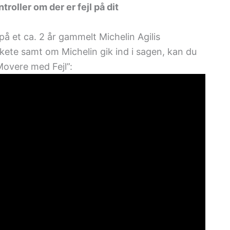
oller om der er fejl på dit
på et ca. 2 år gammelt Michelin Agilis
ete samt om Michelin gik ind i sagen, kan du
overe med Fejl”: