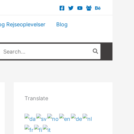
og Rejseoplevelser
Blog
Søg
fter:
Translate