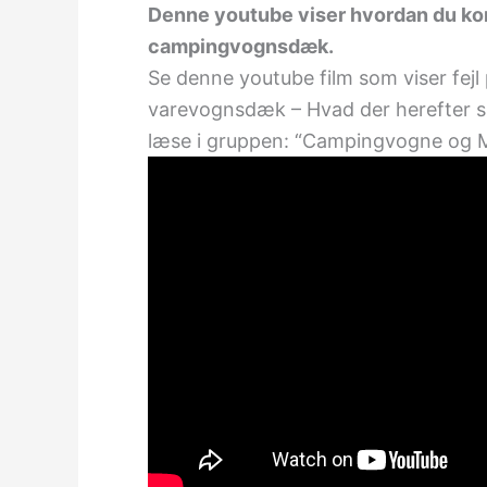
Denne youtube viser hvordan du kontr
campingvognsdæk.
Se denne youtube film som viser fejl 
varevognsdæk – Hvad der herefter sk
læse i gruppen: “Campingvogne og M