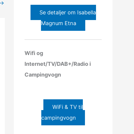
→
Se detaljer om Isabella
Magnum Etna
Wifi og
Internet/TV/DAB+/Radio i
Campingvogn
WiFi & TV til
campingvogn