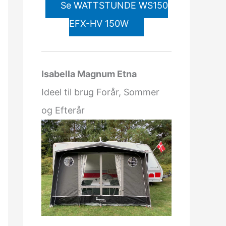
Se WATTSTUNDE WS150
EFX-HV 150W
Isabella Magnum Etna
Ideel til brug Forår, Sommer
og Efterår