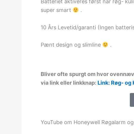
Batteriet aktiveres først når røg- kul
super smart
.
10 Års Levetid/garanti (Ingen batteri
Pænt design og slimline
.
Bliver ofte spurgt om hvor ovennæv
via link eller linkknap
:
Link: Røg- og 
YouTube om Honeywell Røgalarm og 