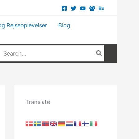
og Rejseoplevelser
Blog
Søg
fter:
Translate