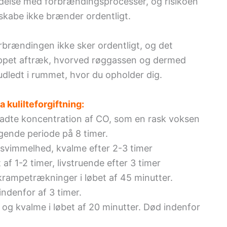
bindelse med forbrændingsprocesser, og risikoen
skabe ikke brænder ordentligt.
orbrændingen ikke sker ordentligt, og det
toppet aftræk, hvorved røggassen og dermed
 udledt i rummet, hvor du opholder dig.
kulilteforgiftning:
lladte koncentration af CO, som en rask voksen
ende periode på 8 timer.
svimmelhed, kvalme efter 2-3 timer
af 1-2 timer, livstruende efter 3 timer
rampetrækninger i løbet af 45 minutter.
indenfor af 3 timer.
g kvalme i løbet af 20 minutter. Død indenfor