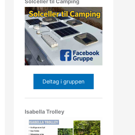
Solceller til Camping
Deltag i gruppen
Isabella Trolley