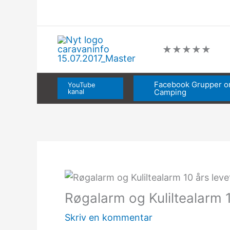
Gå
til
indholdet
★
★
★
★
★
Facebook Grupper 
YouTube
kanal
Camping
Røgalarm og Kuliltealarm 1
Skriv en kommentar