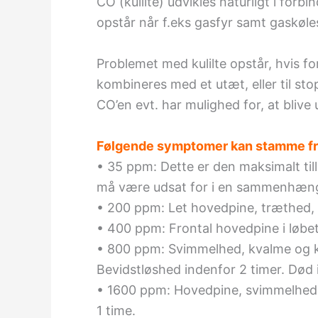
CO (kulilte) udvikles naturligt i for
opstår når f.eks gasfyr samt gaskøle
Problemet med kulilte opstår, hvis f
kombineres med et utæt, eller til s
CO’en evt. har mulighed for, at blive
Følgende symptomer kan stamme fra 
• 35 ppm: Dette er den maksimalt ti
må være udsat for i en sammenhæng
• 200 ppm: Let hovedpine, træthed, 
• 400 ppm: Frontal hovedpine i løbet 
• 800 ppm: Svimmelhed, kvalme og k
Bevidstløshed indenfor 2 timer. Død 
• 1600 ppm: Hovedpine, svimmelhed o
1 time.