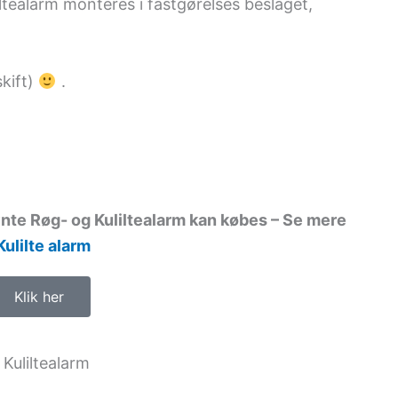
iltealarm monteres i fastgørelses beslaget,
skift)
.
nte Røg- og Kuliltealarm kan købes – Se mere
Kulilte alarm
Klik her
Kuliltealarm