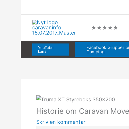
Gå
til
indholdet
★
★
★
★
★
Facebook Grupper 
YouTube
kanal
Camping
Historie om Caravan Move
Skriv en kommentar