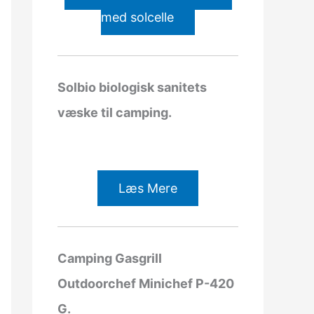
med solcelle
Solbio biologisk sanitets
væske til camping.
Læs Mere
Camping Gasgrill
Outdoorchef Minichef P-420
G.