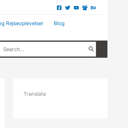
og Rejseoplevelser
Blog
Søg
fter:
Translate