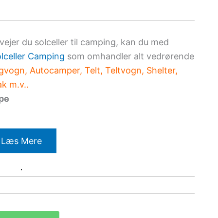
rvejer du solceller til camping, kan du med
lceller Camping
som omhandler alt vedrørende
vogn, Autocamper, Telt, Teltvogn, Shelter,
k m.v..
ppe
Læs Mere