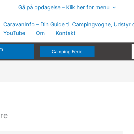
Gå på opdagelse – Klik her for menu
CaravanInfo – Din Guide til Campingvogne, Udstyr 
YouTube
Om
Kontakt
om
Camping Ferie
e
re