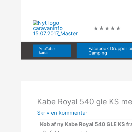
Gå
til
indholdet
★
★
★
★
★
Facebook Grupper 
YouTube
kanal
Camping
Kabe Royal 540 gle KS me
Skriv en kommentar
Køb af ny Kabe Royal 540 GLE KS fr