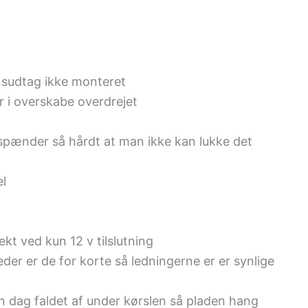
ynsudtag ikke monteret
r i overskabe overdrejet
 (spænder så hårdt at man ikke kan lukke det
el
ekt ved kun 12 v tilslutning
eder er de for korte så ledningerne er er synlige
 dag faldet af under kørslen så pladen hang