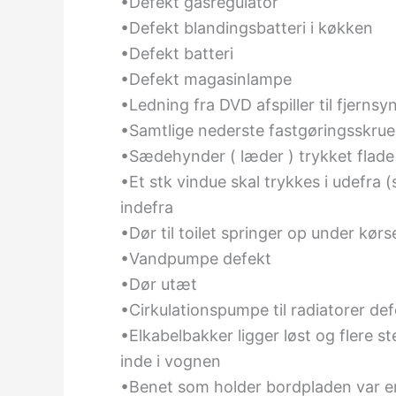
•Defekt gasregulator
•Defekt blandingsbatteri i køkken
•Defekt batteri
•Defekt magasinlampe
•Ledning fra DVD afspiller til fjerns
•Samtlige nederste fastgøringsskrue
•Sædehynder ( læder ) trykket flade
•Et stk vindue skal trykkes i udefra
indefra
•Dør til toilet springer op under kørs
•Vandpumpe defekt
•Dør utæt
•Cirkulationspumpe til radiatorer def
•Elkabelbakker ligger løst og flere st
inde i vognen
•Benet som holder bordpladen var en