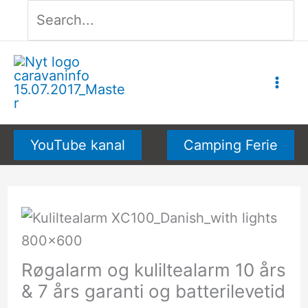
Søg
Gå
efter:
til
indholdet
YouTube kanal
Camping Ferie
Røgalarm og kuliltealarm 10 års
& 7 års garanti og batterilevetid