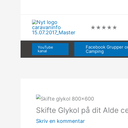
Gå
til
indholdet
★
★
★
★
★
Facebook Grupper 
YouTube
kanal
Camping
Skifte Glykol på dit Alde
Skriv en kommentar