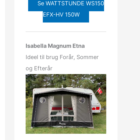
Se WATTSTUNDE WS150
EFX-HV 150W
Isabella Magnum Etna
Ideel til brug Forår, Sommer
og Efterår