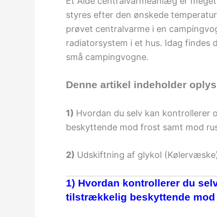
Et Alde centralvarmeanlæg er meget 
styres efter den ønskede temperatu
prøvet centralvarme i en campingvogn
radiatorsystem i et hus. Idag finde
små campingvogne.
Denne artikel indeholder oply
1)
Hvordan du selv kan kontrollerer o
beskyttende mod frost samt mod rus
2)
Udskiftning af glykol (Kølervæske
1) Hvordan kontrollerer du sel
tilstrækkelig beskyttende mod