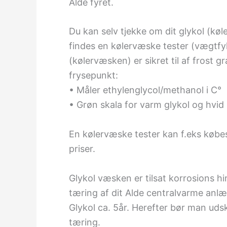
Alde fyret.
Du kan selv tjekke om dit glykol (køle
findes en kølervæske tester (vægtfyl
(kølervæsken) er sikret til af frost
frysepunkt:
• Måler ethylenglycol/methanol i C°
• Grøn skala for varm glykol og hvid 
En kølervæske tester kan f.eks købes 
priser.
Glykol væsken er tilsat korrosions h
tæring af dit Alde centralvarme anlæ
Glykol ca. 5år. Herefter bør man ud
tæring.