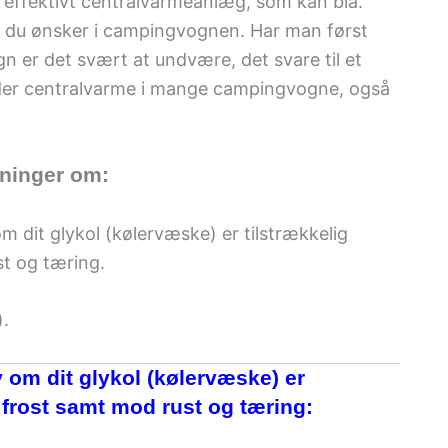
effektivt centralvarmeanlæg, som kan bla.
r du ønsker i campingvognen. Har man først
 er det svært at undvære, det svare til et
s der centralvarme i mange campingvogne, også
sninger om:
m dit glykol (kølervæske) er tilstrækkelig
t og tæring.
).
v om dit glykol (kølervæske) er
 frost samt mod rust og tæring: