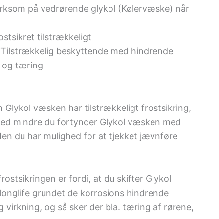
rksom på vedrørende glykol (Kølervæske) når
stsikret tilstrækkeligt
 Tilstrækkelig beskyttende med hindrende
t og tæring
 Glykol væsken har tilstrækkeligt frostsikring,
 med mindre du fortynder Glykol væsken med
en du har mulighed for at tjekket jævnføre
.
ostsikringen er fordi, at du skifter Glykol
 longlife grundet de korrosions hindrende
g virkning, og så sker der bla. tæring af rørene,