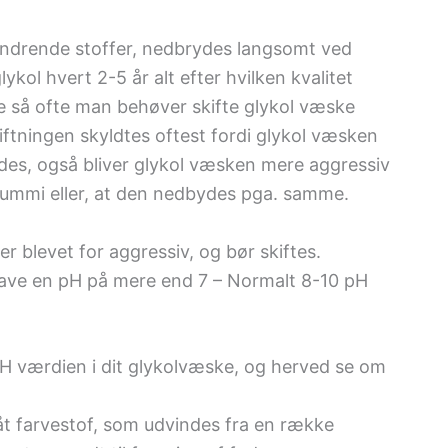
hindrende stoffer, nedbrydes langsomt ved
kol hvert 2-5 år alt efter hvilken kvalitet
 så ofte man behøver skifte glykol væske
ftningen skyldtes oftest fordi glykol væsken
des, også bliver glykol væsken mere aggressiv
 gummi eller, at den nedbydes pga. samme.
r blevet for aggressiv, og bør skiftes.
have en pH på mere end 7 – Normalt 8-10 pH
 pH værdien i dit glykolvæske, og herved se om
t farvestof, som udvindes fra en række