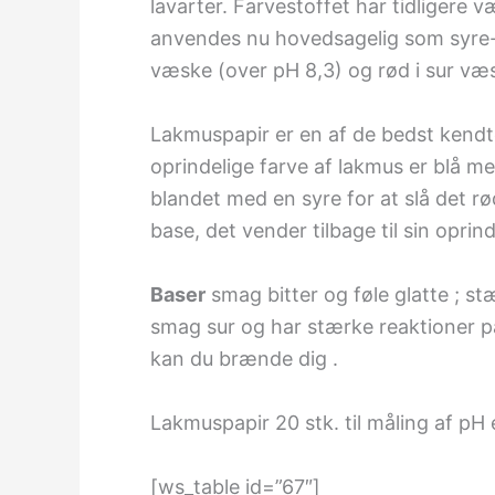
lavarter. Farvestoffet har tidligere 
anvendes nu hovedsagelig som syre-ba
væske (over pH 8,3) og rød i sur væ
Lakmuspapir er en af de bedst kendte
oprindelige farve af lakmus er blå m
blandet med en syre for at slå det 
base, det vender tilbage til sin oprin
Baser
smag bitter og føle glatte ; s
smag sur og har stærke reaktioner p
kan du brænde dig .
Lakmuspapir 20 stk. til måling af pH er
[ws_table id=”67″]