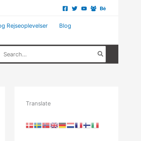
og Rejseoplevelser
Blog
Søg
fter:
Translate