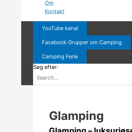
Om
Kontakt
YouTube kanal
Facebook Grupper om Camping
Camping Ferie
Søg efter:
Glamping
Glamping – luksuriøs