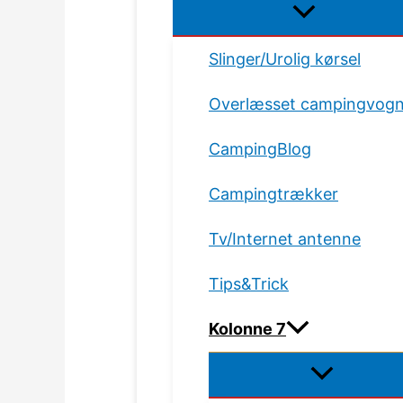
Slinger/Urolig kørsel
Overlæsset campingvog
CampingBlog
Campingtrækker
Tv/Internet antenne
Tips&Trick
Kolonne 7