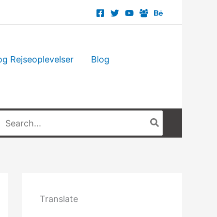
og Rejseoplevelser
Blog
Søg
fter:
Translate