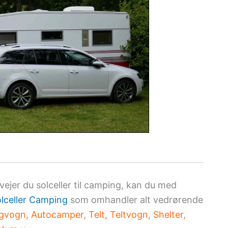
rvejer du solceller til camping, kan du med
lceller Camping
som omhandler alt vedrørende
vogn, Autocamper, Telt, Teltvogn, Shelter,