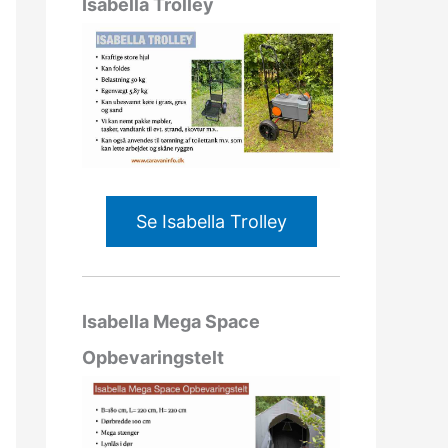
Isabella Trolley
Se Isabella Trolley
Isabella Mega Space
Opbevaringstelt