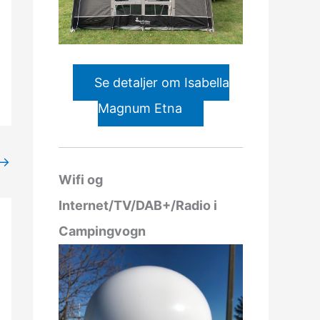
Se detaljer om Isabella
Magnum Etna
→
Wifi og
Internet/TV/DAB+/Radio i
Campingvogn