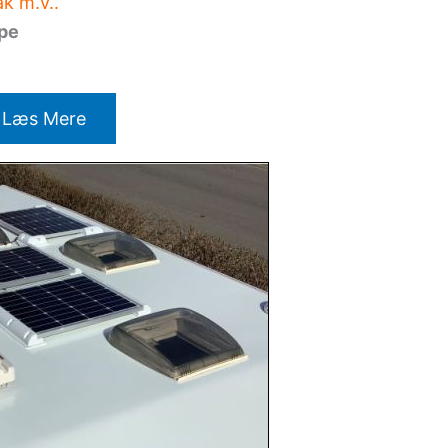
k m.v..
ppe
Læs Mere