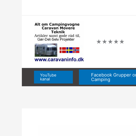
Gå
til
indholdet
★
★
★
★
★
Facebook Grupper 
YouTube
kanal
Camping