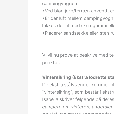
campingvognen.
•Ved blød jord/terræn anvendt en
•Er der luft mellem campingvogn
lukkes der til med skumgummi ell
•Placerer sandsække eller sten 
Vi vil nu prøve at beskrive med tek
punkter.
Vintersikring (Ekstra lodrette s
De ekstra stålstænger kommer bla
“vintersikring”, som består i ekstr
Isabella skriver følgende på dere
campere om vinteren, anbefaler vi