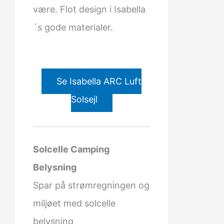
være. Flot design i Isabella
´s gode materialer.
Se Isabella ARC Luft
Solsejl
Solcelle Camping
Belysning
Spar på strømregningen og
miljøet med solcelle
belysning