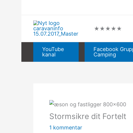
Gå
til
indholdet
★
★
★
★
★
YouTube
Facebook Grup
kanal
Camping
Stormsikre dit Fortelt
1 kommentar