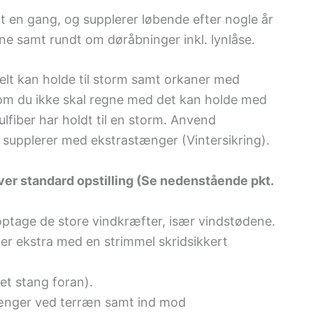
t en gang, og supplerer løbende efter nogle år
ne samt rundt om døråbninger inkl. lynlåse.
telt kan holde til storm samt orkaner med
som du ikke skal regne med det kan holde med
ulfiber har holdt til en storm. Anvend
g supplerer med ekstrastænger (Vintersikring).
over standard opstilling (Se nedenstående pkt.
 optage de store vindkræfter, især vindstødene.
ger ekstra med en strimmel skridsikkert
t stang foran).
tænger ved terræn samt ind mod