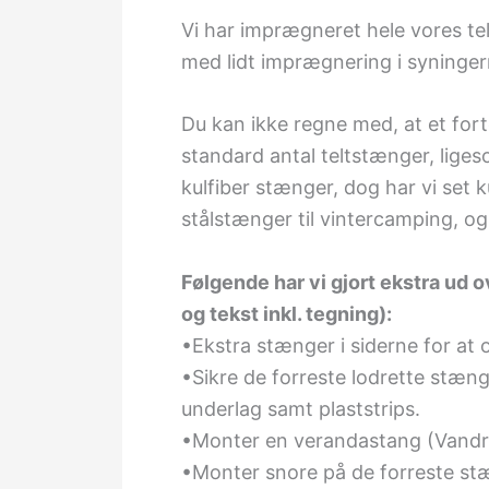
Vi har imprægneret hele vores tel
med lidt imprægnering i syninger
Du kan ikke regne med, at et for
standard antal teltstænger, lige
kulfiber stænger, dog har vi set k
stålstænger til vintercamping, o
Følgende har vi gjort ekstra ud 
og tekst inkl. tegning):
•Ekstra stænger i siderne for at
•Sikre de forreste lodrette stæn
underlag samt plaststrips.
•Monter en verandastang (Vandre
•Monter snore på de forreste s