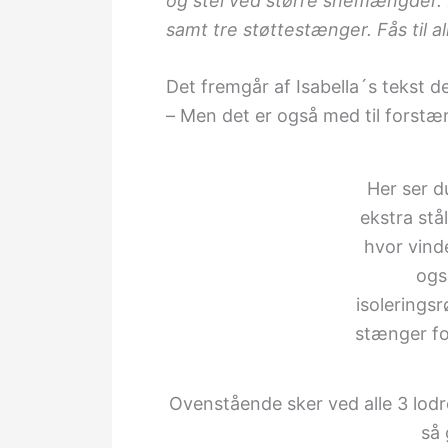
og stel ved større snemængder. D
samt tre støttestænger. Fås til al
Det fremgår af Isabella´s tekst d
– Men det er også med til forstæ
Her ser d
ekstra stå
hvor vind
ogs
isoleringsr
stænger for
Ovenstående sker ved alle 3 lodre
så 