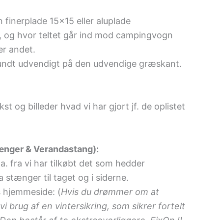
 finerplade 15×15 eller aluplade
, og hvor teltet går ind mod campingvogn
er andet.
rundt udvendigt på den udvendige græskant.
st og billeder hvad vi har gjort jf. de oplistet
tænger & Verandastang):
. fra vi har tilkøbt det som hedder
a stænger til taget og i siderne.
s hjemmeside: (
Hvis du drømmer om at
 brug af en vintersikring, som sikrer fortelt