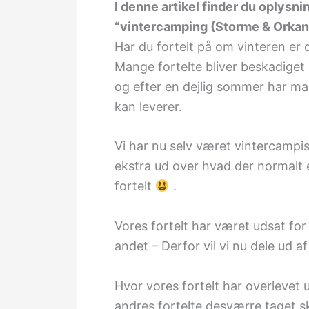
I denne artikel finder du oplysnin
“vintercamping (Storme & Orkane
Har du fortelt på om vinteren er d
Mange fortelte bliver beskadiget
og efter en dejlig sommer har m
kan leverer.
Vi har nu selv været vintercampiste
ekstra ud over hvad der normalt e
fortelt
.
Vores fortelt har været udsat fo
andet – Derfor vil vi nu dele ud a
Hvor vores fortelt har overleve
andres fortelte desværre taget 