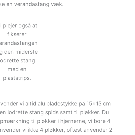
kke en verandastang væk.
i plejer også at
fikserer
erandastangen
g den miderste
lodrette stang
med en
plaststrips.
nvender vi altid alu pladestykke på 15×15 cm
den lodrette stang spids samt til pløkker. Du
mærkning til pløkker i hjørnerne, vi bore 4
 anvender vi ikke 4 pløkker, oftest anvender 2