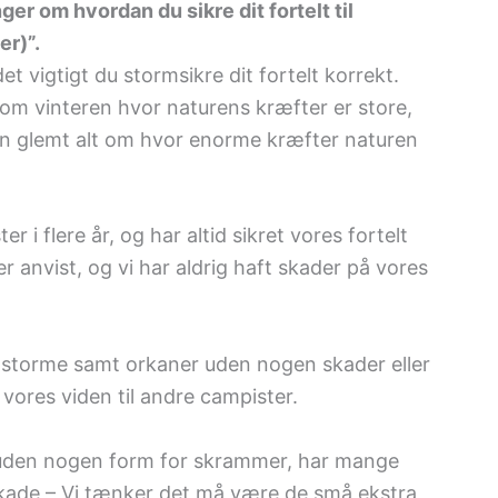
ger om hvordan du sikre dit fortelt til
r)”.
et vigtigt du stormsikre dit fortelt korrekt.
 om vinteren hvor naturens kræfter er store,
an glemt alt om hvor enorme kræfter naturen
r i flere år, og har altid sikret vores fortelt
r anvist, og vi har aldrig haft skader på vores
r storme samt orkaner uden nogen skader eller
f vores viden til andre campister.
t uden nogen form for skrammer, har mange
skade – Vi tænker det må være de små ekstra