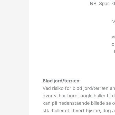
NB. Spar i
V
v
o
Blød jord/terræn:
Ved risiko for blød jord/terræn a
hvor vi har boret nogle huller til 
kan på nedenstående billede se op
stk. huller et i hvert hjørne, dog