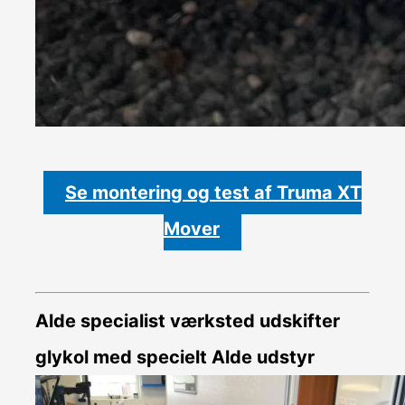
Se montering og test af Truma XT
Mover
Alde specialist værksted udskifter
glykol med specielt Alde udstyr