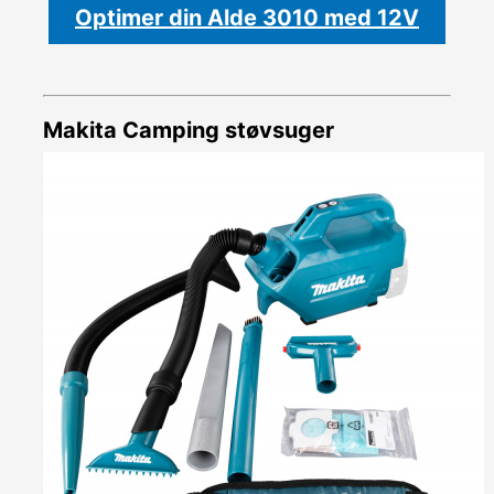
Optimer din Alde 3010 med 12V
Makita Camping støvsuger