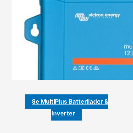
Se MultiPlus Batterilader &
Inverter