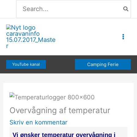
Søg
Gå
efter:
til
indholdet
Camping Ferie
YouTube kanal
Overvågning af temperatur
Skriv en kommentar
Vi ønsker temperatur overvågning i