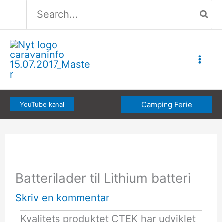
Søg
Gå
efter:
til
indholdet
Camping Ferie
YouTube kanal
Batterilader til Lithium batteri
Skriv en kommentar
Kvalitets produktet CTEK har udviklet