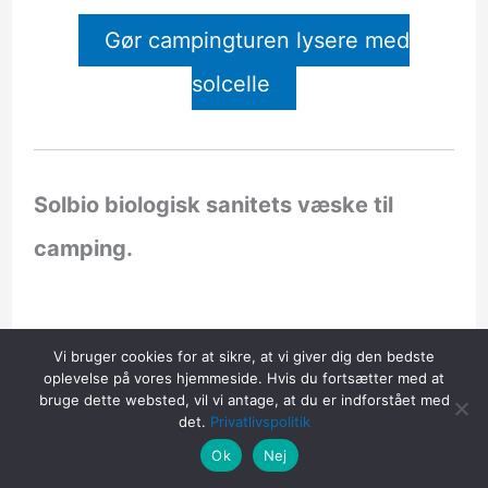
Gør campingturen lysere med
solcelle
Solbio biologisk sanitets væske til
camping.
Vi bruger cookies for at sikre, at vi giver dig den bedste
Læs Mere
oplevelse på vores hjemmeside. Hvis du fortsætter med at
bruge dette websted, vil vi antage, at du er indforstået med
det.
Privatlivspolitik
Ok
Nej