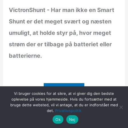
VictronShunt
- Har man ikke en Smart
Shunt er det meget svært og næsten
umuligt, at holde styr på, hvor meget
strøm der er tilbage på batteriet eller
batterierne.
Læs Mere
Vi bruger cookies for at sikre, at vi giver dig den bedste
oplevelse på vores hjemmeside. Hvis du fortsætter med at
bruge dette websted, vil vi antage, at du er indforstået med
det.
Privatlivspolitik
Ok
Nej
Solcelle paneler Optimal effekt (ikke