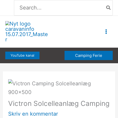
Søg
Gå
efter:
til
indholdet
Camping Ferie
YouTube kanal
Victron Solcelleanlæg Camping
Skriv en kommentar