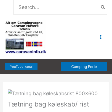
Søg
Gå
efter:
til
indholdet
Camping Ferie
YouTube kanal
Tætning bag køleskab/ rist