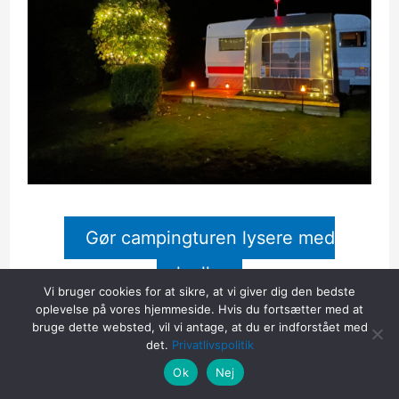
Gør campingturen lysere med
solcelle
Vi bruger cookies for at sikre, at vi giver dig den bedste
oplevelse på vores hjemmeside. Hvis du fortsætter med at
bruge dette websted, vil vi antage, at du er indforstået med
det.
Privatlivspolitik
Solbio biologisk sanitets væske til
Ok
Nej