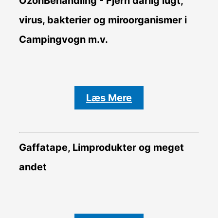
OzonBehandling - Fjern dårlig lugt,
virus, bakterier og miroorganismer i
Campingvogn m.v.
Læs Mere
Gaffatape, Limprodukter og meget
andet