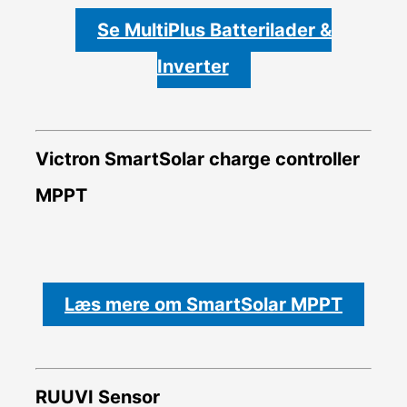
Se MultiPlus Batterilader &
Inverter
Victron SmartSolar charge controller
MPPT
Læs mere om SmartSolar MPPT
RUUVI Sensor