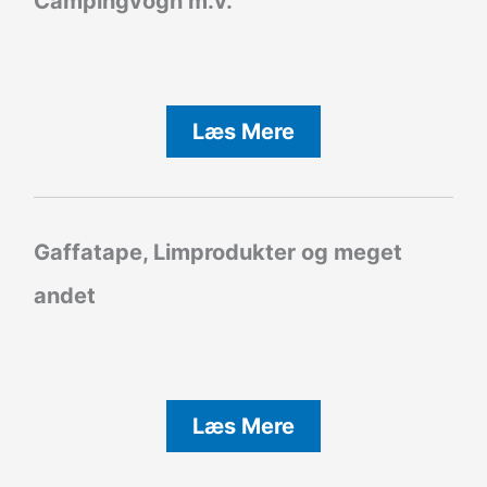
Campingvogn m.v.
Læs Mere
Gaffatape, Limprodukter og meget
andet
Læs Mere