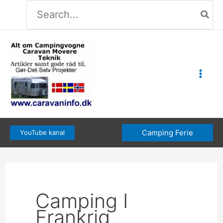
Søg
Gå
efter:
til
indholdet
Camping Ferie
YouTube kanal
Camping I
Frankrig