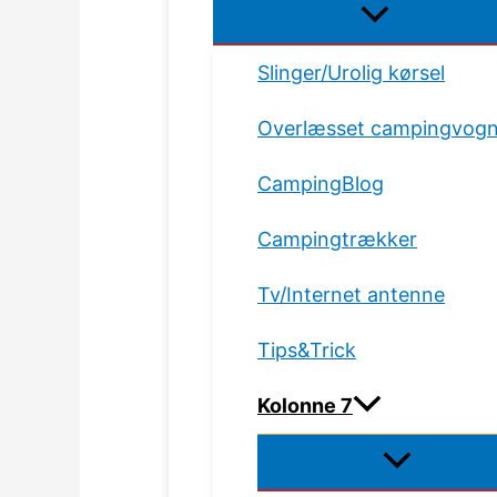
Slinger/Urolig kørsel
Overlæsset campingvog
CampingBlog
Campingtrækker
Tv/Internet antenne
Tips&Trick
Kolonne 7