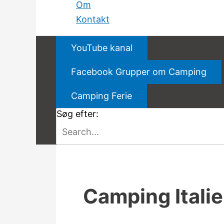
Om
Kontakt
YouTube kanal
Facebook Grupper om Camping
Camping Ferie
Søg efter:
Camping Itali