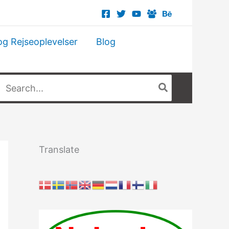
og Rejseoplevelser
Blog
Søg
fter:
Translate