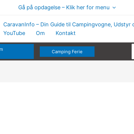
Gå på opdagelse – Klik her for menu
CaravanInfo – Din Guide til Campingvogne, Udstyr 
YouTube
Om
Kontakt
om
Camping Ferie
e
Hyggebelysning,
læselys