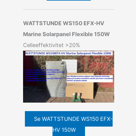
WATTSTUNDE WS150 EFX-HV
Marine Solarpanel Flexible 150W
Celleeffektivitet >20%
Se WATTSTUNDE WS150 EFX-
HV 150W