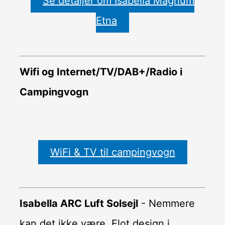
Se detaljer om Isabella Magnum
Etna
Wifi og Internet/TV/DAB+/Radio i
Campingvogn
WiFi & TV til campingvogn
Isabella ARC Luft Solsejl
- Nemmere
kan det ikke være. Flot design i