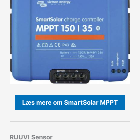
Læs mere om SmartSolar MPPT
RUUVI Sensor