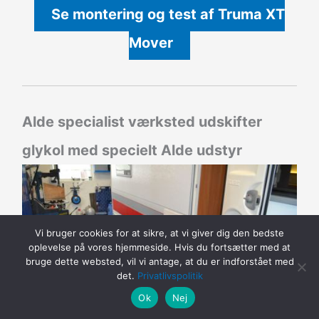
Se montering og test af Truma XT
Mover
Alde specialist værksted udskifter
glykol med specielt Alde udstyr
Vi bruger cookies for at sikre, at vi giver dig den bedste
oplevelse på vores hjemmeside. Hvis du fortsætter med at
bruge dette websted, vil vi antage, at du er indforstået med
det.
Privatlivspolitik
Ok
Nej