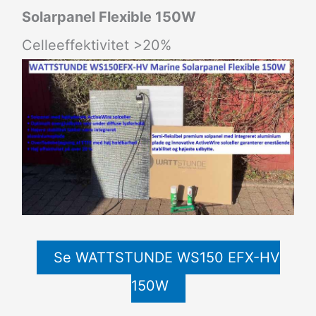
Solarpanel Flexible 150W
Celleeffektivitet >20%
Se WATTSTUNDE WS150 EFX-HV
150W