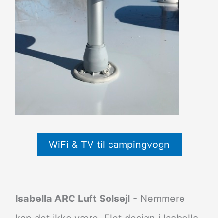
WiFi & TV til campingvogn
Isabella ARC Luft Solsejl
- Nemmere
kan det ikke være. Flot design i Isabella