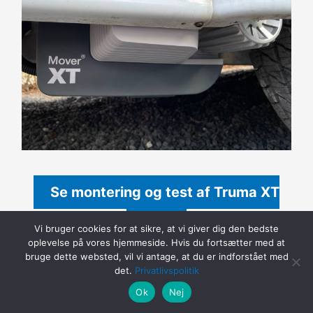
Se montering og test af Truma XT
Mover
Vi bruger cookies for at sikre, at vi giver dig den bedste
oplevelse på vores hjemmeside. Hvis du fortsætter med at
bruge dette websted, vil vi antage, at du er indforstået med
det.
Privatlivspolitik
Ok
Nej
Alde specialist værksted udskifter