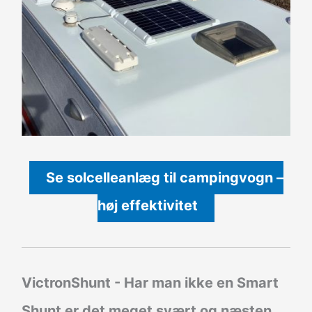
Se solcelleanlæg til campingvogn –
høj effektivitet
VictronShunt
- Har man ikke en Smart
Shunt er det meget svært og næsten