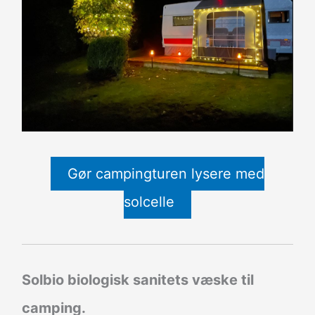
Gør campingturen lysere med
solcelle
Solbio biologisk sanitets væske til
camping.