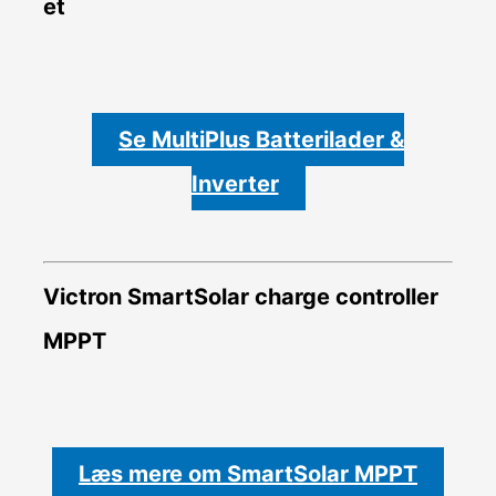
et
Se MultiPlus Batterilader &
Inverter
Victron SmartSolar charge controller
MPPT
Læs mere om SmartSolar MPPT