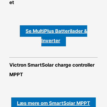
et
Se MultiPlus Batterilader &
Inverter
Victron SmartSolar charge controller
MPPT
Læs mere om SmartSolar MPPT