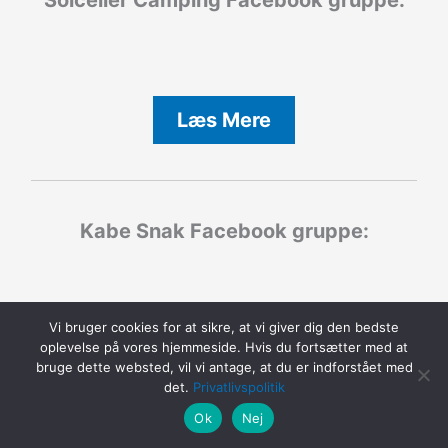
Solceller Camping
Facebook gruppe:
Læs Mere
Kabe Snak
Facebook gruppe:
Vi bruger cookies for at sikre, at vi giver dig den bedste
oplevelse på vores hjemmeside. Hvis du fortsætter med at
Læs Mere
bruge dette websted, vil vi antage, at du er indforstået med
det.
Privatlivspolitik
Ok
Nej