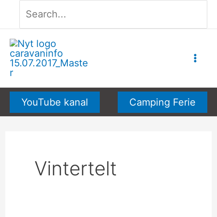
Søg
Gå
efter:
til
indholdet
YouTube kanal
Camping Ferie
Vintertelt
Vintercamping