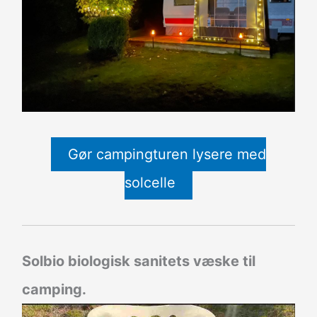
Gør campingturen lysere med
solcelle
Solbio biologisk sanitets væske til
camping.