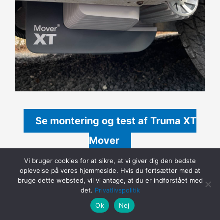
Se montering og test af Truma XT
Mover
Vi bruger cookies for at sikre, at vi giver dig den bedste
oplevelse på vores hjemmeside. Hvis du fortsætter med at
bruge dette websted, vil vi antage, at du er indforstået med
det.
Privatlivspolitik
Alde specialist værksted udskifter
Ok
Nej
glykol med specielt Alde udstyr