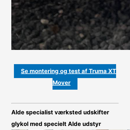
Se montering og test af Truma XT
Mover
Alde specialist værksted udskifter
glykol med specielt Alde udstyr