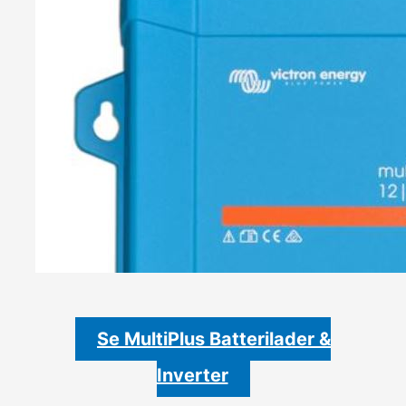
Se MultiPlus Batterilader &
Inverter