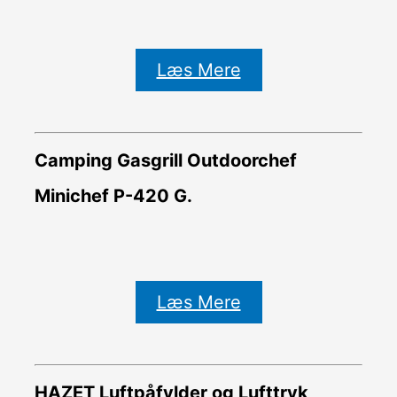
Læs Mere
Camping Gasgrill Outdoorchef
Minichef P-420 G.
Læs Mere
HAZET Luftpåfylder og Lufttryk