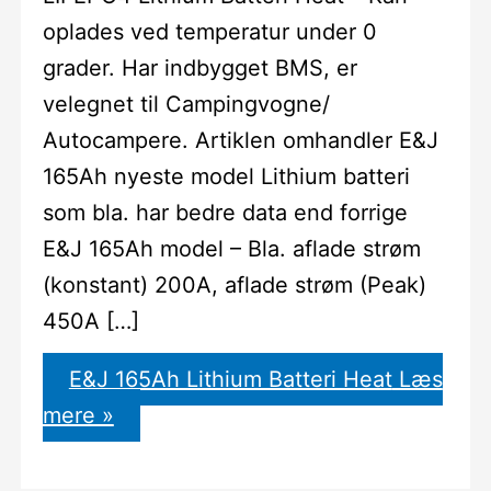
oplades ved temperatur under 0
grader. Har indbygget BMS, er
velegnet til Campingvogne/
Autocampere. Artiklen omhandler E&J
165Ah nyeste model Lithium batteri
som bla. har bedre data end forrige
E&J 165Ah model – Bla. aflade strøm
(konstant) 200A, aflade strøm (Peak)
450A […]
E&J 165Ah Lithium Batteri Heat
Læs
mere »