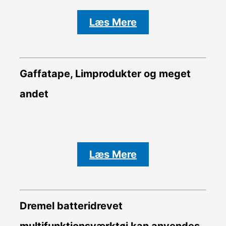
Læs Mere
Gaffatape, Limprodukter og meget
andet
Læs Mere
Dremel batteridrevet
multifunktionsværktøj kan anvendes