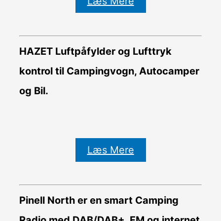
Læs Mere
HAZET Luftpåfylder og Lufttryk
kontrol til Campingvogn, Autocamper
og Bil.
Læs Mere
Pinell North er en smart Camping
Radio med DAB/DAB+, FM og internet