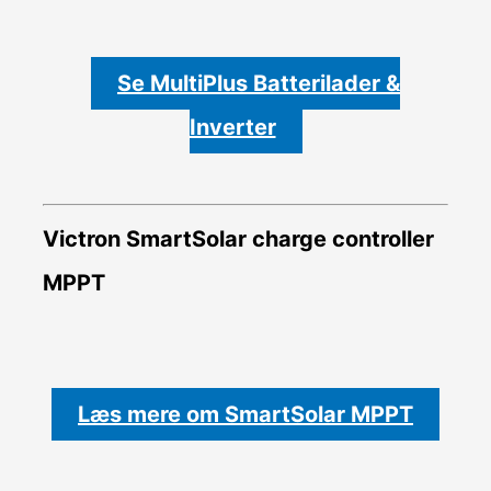
Se MultiPlus Batterilader &
Inverter
Victron SmartSolar charge controller
MPPT
Læs mere om SmartSolar MPPT