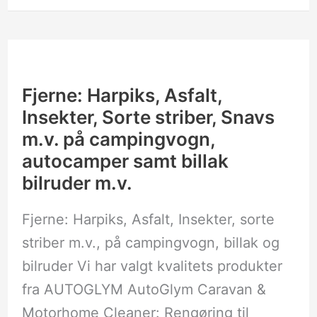
Fjerne:
Harpiks,
Asfalt,
Insekter,
Fjerne: Harpiks, Asfalt,
Sorte
Insekter, Sorte striber, Snavs
striber,
Snavs
m.v. på campingvogn,
m.v.
autocamper samt billak
på
campingvogn,
bilruder m.v.
autocamper
samt
billak
Fjerne: Harpiks, Asfalt, Insekter, sorte
bilruder
striber m.v., på campingvogn, billak og
m.v.
bilruder Vi har valgt kvalitets produkter
fra AUTOGLYM AutoGlym Caravan &
Motorhome Cleaner: Rengøring til