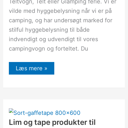
Teltvogn, Telt eller Glamping ferie. Vi er
vilde med hyggebelysning når vi er på
camping, og har undersøgt marked for
stilful hyggebelysning til både
indvendigt og udvendigt til vores
campingvogn og forteltet. Du
Læs mere »
Lim
og
tape
produkter
Lim og tape produkter til
til