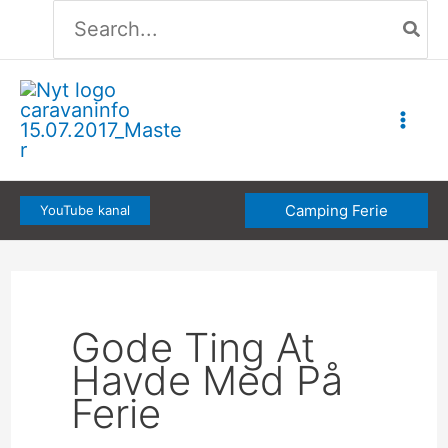
Søg
Gå
efter:
til
indholdet
Camping Ferie
YouTube kanal
Gode Ting At
Havde Med På
Ferie