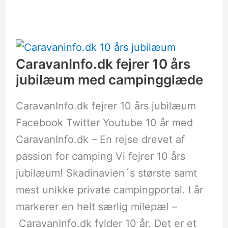
CaravanInfo.dk
fejrer
10
års
CaravanInfo.dk fejrer 10 års
jubilæum
jubilæum med campingglæde
med
campingglæde
CaravanInfo.dk fejrer 10 års jubilæum
Facebook Twitter Youtube 10 år med
CaravanInfo.dk – En rejse drevet af
passion for camping Vi fejrer 10 års
jubilæum! Skadinavien´s største samt
mest unikke private campingportal. I år
markerer en helt særlig milepæl –
CaravanInfo.dk fylder 10 år. Det er et