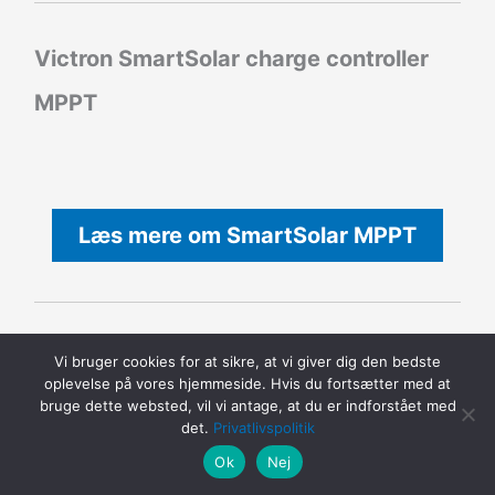
Victron SmartSolar charge controller
MPPT
Læs mere om SmartSolar MPPT
RUUVI Sensor
Vi bruger cookies for at sikre, at vi giver dig den bedste
oplevelse på vores hjemmeside. Hvis du fortsætter med at
bruge dette websted, vil vi antage, at du er indforstået med
det.
Privatlivspolitik
Ok
Nej
Læs mere om RUUVI Sensor