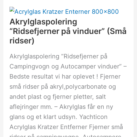
Akrylglaspolering
“Ridsefjerner
på
vinduer”
Akrylglaspolering
(Små
“Ridsefjerner på vinduer” (Små
ridser)
ridser)
Akrylglaspolering “Ridsefjerner på
Campingvogn og Autocamper vinduer” –
Bedste resultat vi har oplevet ! Fjerner
små ridser på akryl,polycarbonate og
andet plast og fjerner pletter, salt
aflejringer mm. – Akrylglas får en ny
glans og et klart udsyn. Yachticon
Acrylglas Kratzer Entferner Fjerner små