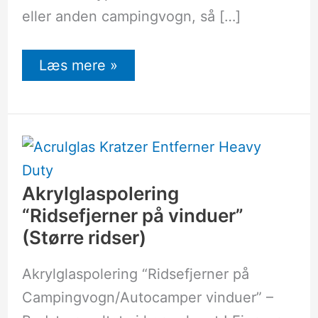
eller anden campingvogn, så […]
Læs mere »
Akrylglaspolering
“Ridsefjerner
på
vinduer”
(Større
Akrylglaspolering
ridser)
“Ridsefjerner på vinduer”
(Større ridser)
Akrylglaspolering “Ridsefjerner på
Campingvogn/Autocamper vinduer” –