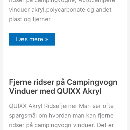
ridser på campingvogne, Autocampere
vinduer akryl,polycarbonate og andet
plast og fjerner
Læs mere »
Fjerne
ridser
på
Campingvogn
Fjerne ridser på Campingvogn
Vinduer
Vinduer med QUIXX Akryl
med
QUIXX
Akryl
QUIXX Akryl Ridsefjerner Man ser ofte
spørgsmål om hvordan man kan fjerne
ridser på campingvogn vinduer. Det er