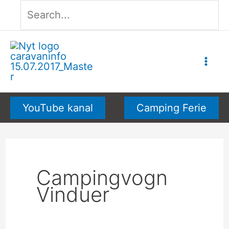
Søg
Gå
efter:
til
indholdet
YouTube kanal
Camping Ferie
Campingvogn
Vinduer