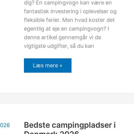
dig? En campingvogn kan være en
fantastisk investering i oplevelser og
fleksible ferier. Men hvad koster det
egentlig at eje en campingvogn? I
denne artikel gennemgår vi de
vigtigste udgifter, så du kan
Læs mere »
Bedste
campingpladser
i
Danmark
Bedste campingpladser i
2026