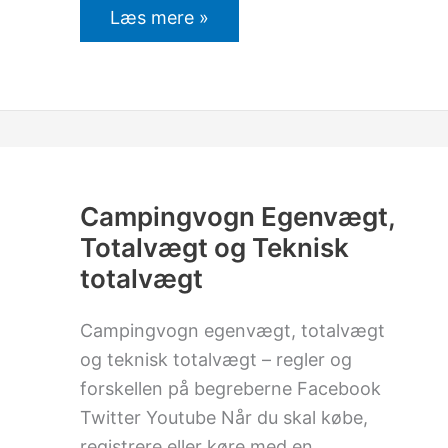
Læs mere »
Campingvogn
Egenvægt,
Totalvægt
og
Campingvogn Egenvægt,
Teknisk
Totalvægt og Teknisk
totalvægt
totalvægt
Campingvogn egenvægt, totalvægt
og teknisk totalvægt – regler og
forskellen på begreberne Facebook
Twitter Youtube Når du skal købe,
registrere eller køre med en