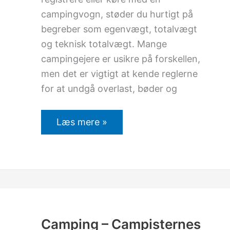
campingvogn, støder du hurtigt på
begreber som egenvægt, totalvægt
og teknisk totalvægt. Mange
campingejere er usikre på forskellen,
men det er vigtigt at kende reglerne
for at undgå overlast, bøder og
Læs mere »
Camping
–
Campisternes
foretrukne
Camping – Campisternes
ferieform