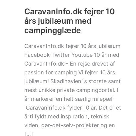
10
års
CaravanInfo.dk fejrer 10
jubilæum
års jubilæum med
med
campingglæde
campingglæde
CaravanInfo.dk fejrer 10 års jubilæum
Facebook Twitter Youtube 10 år med
CaravanInfo.dk – En rejse drevet af
passion for camping Vi fejrer 10 års
jubilæum! Skadinavien´s største samt
mest unikke private campingportal. I
år markerer en helt særlig milepæl –
CaravanInfo.dk fylder 10 år. Det er et
årti fyldt med inspiration, teknisk
viden, gør-det-selv-projekter og en
[…]