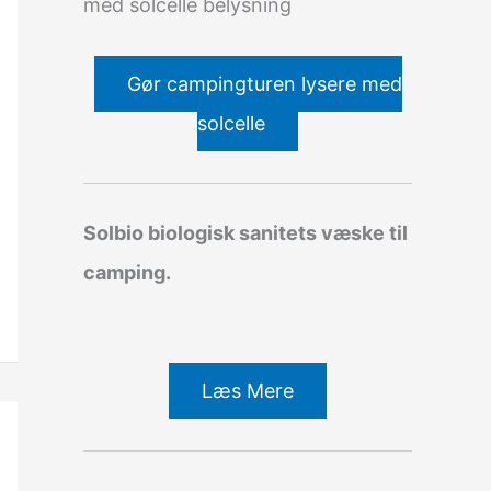
med solcelle belysning
Gør campingturen lysere med
solcelle
Solbio biologisk sanitets væske til
camping.
Læs Mere