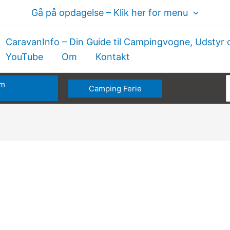
Gå på opdagelse – Klik her for menu
CaravanInfo – Din Guide til Campingvogne, Udstyr 
YouTube
Om
Kontakt
om
Camping Ferie
e
CaravanInfo.dk
fejrer