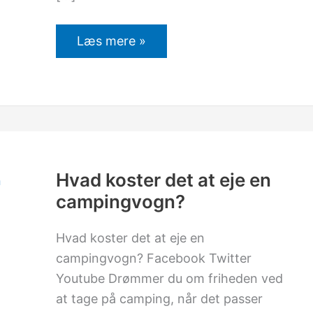
Læs mere »
Hvad
koster
det
at
Hvad koster det at eje en
eje
campingvogn?
en
campingvogn?
Hvad koster det at eje en
campingvogn? Facebook Twitter
Youtube Drømmer du om friheden ved
at tage på camping, når det passer